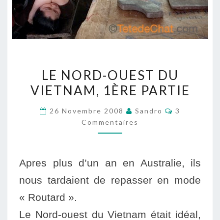
LE
LE NORD-OUEST DU
NORD-
VIETNAM, 1ÈRE PARTIE
OUEST
DU
Commentair
26 Novembre 2008
Sandro
3
VIETNAM,
Commentaires
1ÈRE
PARTIE
Apres plus d’un an en Australie, ils
nous tardaient de repasser
en m
ode
« Routard ».
Le Nord-ouest du Vietnam était idéal,