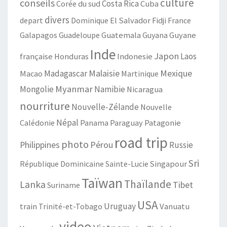
culture
conseils
Costa Rica
Cuba
Corée du sud
divers
depart
Dominique
El Salvador
Fidji
France
Guatemala
Galapagos
Guadeloupe
Guyana
Guyane
Inde
Japon
Laos
française
Honduras
Indonesie
Malaisie
Mexique
Madagascar
Macao
Martinique
Myanmar
Mongolie
Namibie
Nicaragua
nourriture
Nouvelle-Zélande
Nouvelle
Népal
Patagonie
Calédonie
Panama
Paraguay
road trip
photo
Philippines
Pérou
Russie
Sri
République Dominicaine
Sainte-Lucie
Singapour
Taïwan
Thaïlande
Lanka
Tibet
Suriname
USA
train
Uruguay
Trinité-et-Tobago
Vanuatu
video