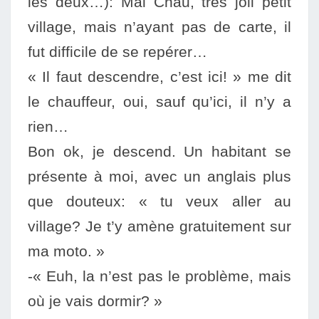
les deux…): Mai Chau, très joli petit
village, mais n’ayant pas de carte, il
fut
diff
icile de s
e repérer…
« Il faut descendre, c’est ici! » me dit
le chauffeur, oui,
s
auf qu’ici,
il n’y a
rien…
Bon ok, je descend. Un habitant se
présente à moi, avec un an
glais plus
que douteux: « tu veux aller au
village? Je t’y amène gratuitement s
ur
ma moto. »
-« Euh, la n’est pas le problème, mais
où je vais dormir? »