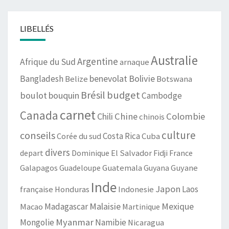
LIBELLÉS
Australie
Argentine
Afrique du Sud
arnaque
benevolat
Bolivie
Bangladesh
Botswana
Belize
Brésil
budget
boulot
bouquin
Cambodge
carnet
Canada
Chili
Chine
Colombie
chinois
culture
conseils
Costa Rica
Cuba
Corée du sud
divers
depart
Dominique
El Salvador
Fidji
France
Guatemala
Galapagos
Guadeloupe
Guyana
Guyane
Inde
Japon
Laos
française
Honduras
Indonesie
Malaisie
Mexique
Madagascar
Macao
Martinique
Myanmar
Mongolie
Namibie
Nicaragua