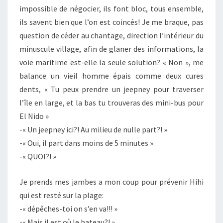
impossible de négocier, ils font bloc, tous ensemble,
ils savent bien que l’on est coincés! Je me braque, pas
question de céder au chantage, direction l’intérieur du
minuscule village, afin de glaner des informations, la
voie maritime est-elle la seule solution? « Non », me
balance un vieil homme épais comme deux cures
dents, « Tu peux prendre un jeepney pour traverser
l’île en large, et la bas tu trouveras des mini-bus pour
El Nido »
-« Un jeepney ici?! Au milieu de nulle part?! »
-« Oui, il part dans moins de 5 minutes »
-« QUOI?! »
Je prends mes jambes a mon coup pour prévenir Hihi
qui est resté sur la plage:
-« dépêches-toi on s’en va!!! »
-« Mais il est où le bateau?! »