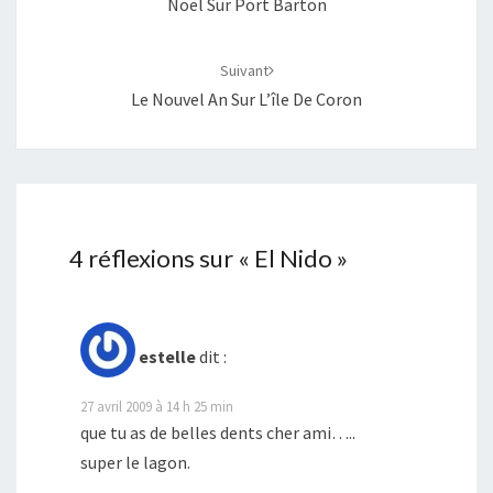
Noël Sur Port Barton
Suivant
Le Nouvel An Sur L’île De Coron
4 réflexions sur «
El Nido
»
estelle
dit :
27 avril 2009 à 14 h 25 min
que tu as de belles dents cher ami…..
super le lagon.