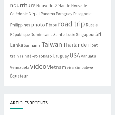
nourriture
Nouvelle-Zélande
Nouvelle
Népal
Patagonie
Calédonie
Panama
Paraguay
road trip
photo
Philippines
Pérou
Russie
Sri
République Dominicaine
Sainte-Lucie
Singapour
Taïwan
Thaïlande
Lanka
Tibet
Suriname
USA
train
Uruguay
Trinité-et-Tobago
Vanuatu
video
Vietnam
Venezuela
visa
Zimbabwe
Équateur
ARTICLES RÉCENTS