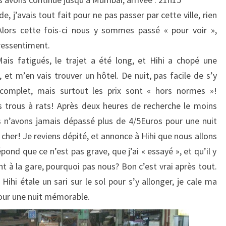
 j’avais tout fait pour ne pas passer par cette ville, rien
Alors cette fois-ci nous y sommes passé « pour voir »,
pressentiment.
ais fatigués, le trajet a été long, et Hihi a chopé une
 et m’en vais trouver un hôtel. De nuit, pas facile de s’y
 complet, mais surtout les prix sont « hors normes »!
s trous à rats! Après deux heures de recherche le moins
us n’avons jamais dépassé plus de 4/5Euros pour une nuit
 cher! Je reviens dépité, et annonce à Hihi que nous allons
ond que ce n’est pas grave, que j’ai « essayé », et qu’il y
t à la gare, pourquoi pas nous? Bon c’est vrai après tout.
hi étale un sari sur le sol pour s’y allonger, je cale ma
 pour une nuit mémorable.