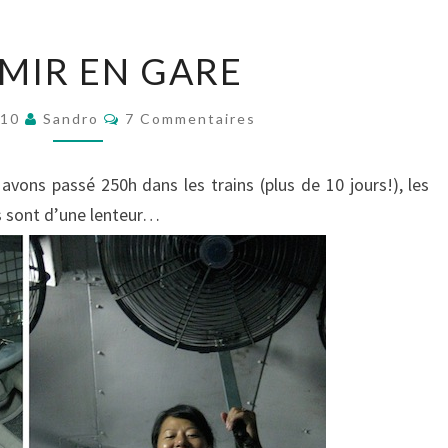
DORMIR
MIR EN GARE
EN
GARE
Commentaires
010
Sandro
7 Commentaires
vons passé 250h dans les trains (plus de 10 jours!), les
ns sont d’une lenteur…