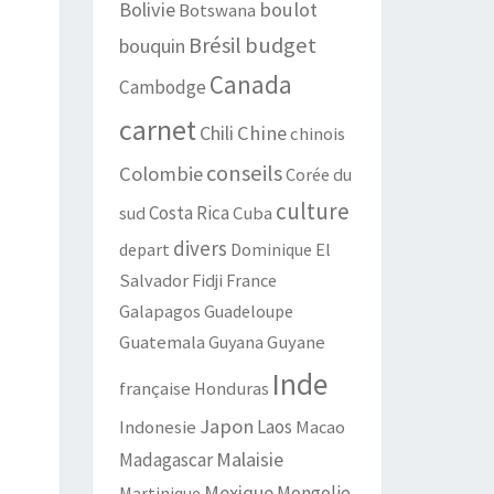
Bolivie
boulot
Botswana
Brésil
budget
bouquin
Canada
Cambodge
carnet
Chili
Chine
chinois
conseils
Colombie
Corée du
culture
Costa Rica
Cuba
sud
divers
depart
Dominique
El
Salvador
Fidji
France
Galapagos
Guadeloupe
Guatemala
Guyana
Guyane
Inde
française
Honduras
Japon
Laos
Indonesie
Macao
Malaisie
Madagascar
Mexique
Mongolie
Martinique